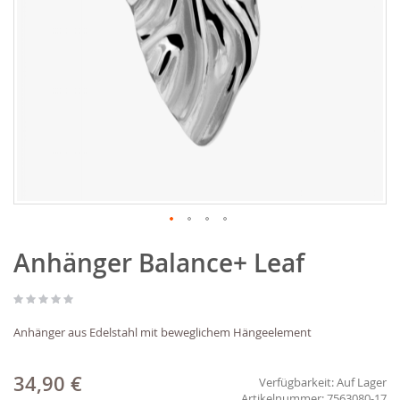
Zum
Anhänger Balance+ Leaf
Anfang
der
Bildgalerie
springen
Anhänger aus Edelstahl mit beweglichem Hängeelement
34,90 €
Verfügbarkeit:
Auf Lager
7563080-17