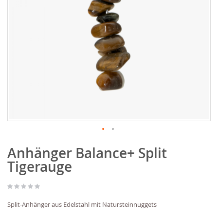
Zum
Anhänger Balance+ Split
Anfang
der
Tigerauge
Bildgalerie
springen
Split-Anhänger aus Edelstahl mit Natursteinnuggets