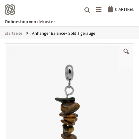
Zum
Cart
Inhalt
0
ARTIKEL
springen
Onlineshop von
dekoster
Startseite
Anhänger Balance+ Split Tigerauge
Zum
Ende
der
Bildgalerie
springen