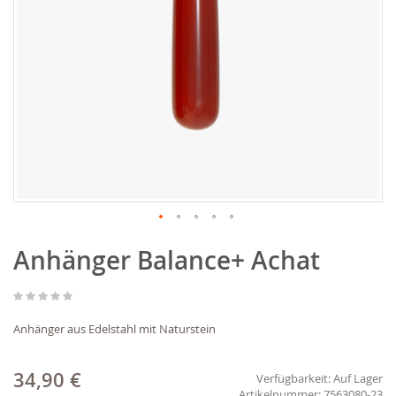
Zum
Anhänger Balance+ Achat
Anfang
der
Bildgalerie
springen
Anhänger aus Edelstahl mit Naturstein
34,90 €
Verfügbarkeit:
Auf Lager
7563080-23