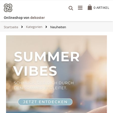
Zum
Cart
Inhalt
0
ARTIKEL
springen
Onlineshop von
dekoster
Kategorien
Startseite
Neuheiten