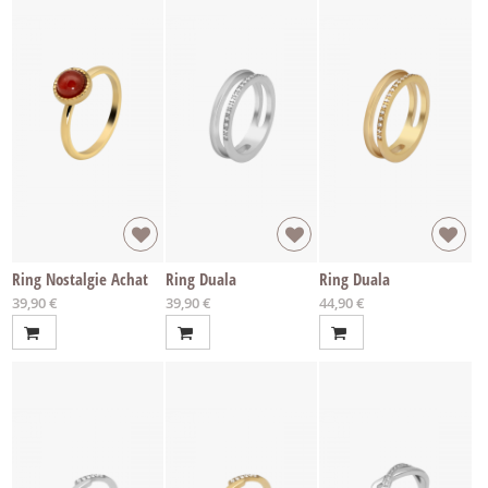
Ring Nostalgie Achat
Ring Duala
Ring Duala
Ab
Ab
Ab
39,90 €
39,90 €
44,90 €