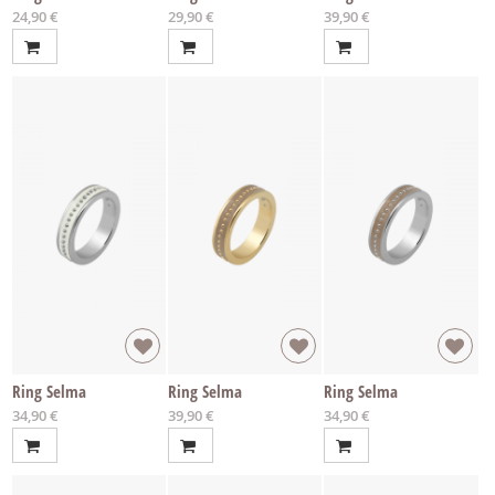
Ab
Ab
Ab
24,90 €
29,90 €
39,90 €
Ring Selma
Ring Selma
Ring Selma
Ab
Ab
Ab
34,90 €
39,90 €
34,90 €