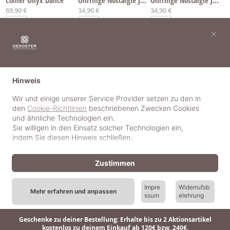
69,90 €
34,90 €
34,90 €
×
Hinweis
Wir und einige unserer Service Provider setzen zu den in
den
Cookie-Richtlinien
beschriebenen Zwecken Cookies
und ähnliche Technologien ein.
Sie willigen in den Einsatz solcher Technologien ein,
indem Sie diesen Hinweis schließen.
Zustimmen
Ring Nostalgie Jade
Ring Nostalgie Jade
Ohrringe Nostalgie Onyx
Impre
Widerrufsb
Mehr erfahren und anpassen
34,90 €
Ab
Ab
39,90 €
39,90 €
ssum
elehrung
Geschenke zu deiner Bestellung: Erhalte bis zu 2 Aktionsartikel
kostenlos zu deinem Einkauf ab 120€ bzw. 240€.