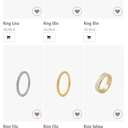
Ring Lina
Ring Elin
Ring Elin
Ab
Ab
Ab
39,90 €
24,90 €
29,90 €
Ring Filo
Ring Filo
Ring Selma