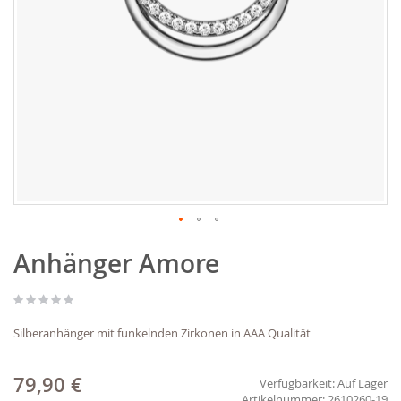
Zum
Anhänger Amore
Anfang
der
Bildgalerie
springen
Silberanhänger mit funkelnden Zirkonen in AAA Qualität
79,90 €
Verfügbarkeit:
Auf Lager
2610260-19