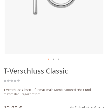
Zum
T-Verschluss Classic
Anfang
der
Bildgalerie
springen
T-Verschluss Classic – für maximale Kombinationsfreiheit und
maximalen Tragekomfort.
Verfügbarkeit:
Auf Lager