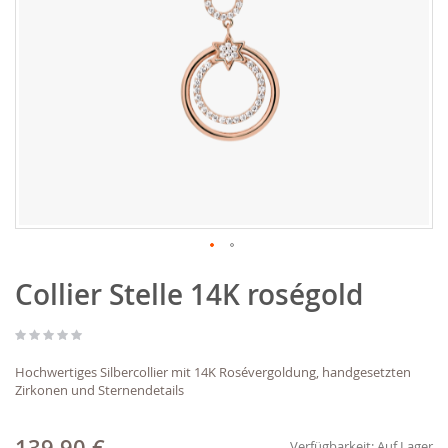
Zum
Collier Stelle 14K roségold
Anfang
der
Bildgalerie
springen
Hochwertiges Silbercollier mit 14K Rosévergoldung, handgesetzten
Zirkonen und Sternendetails
Verfügbarkeit:
Auf Lager