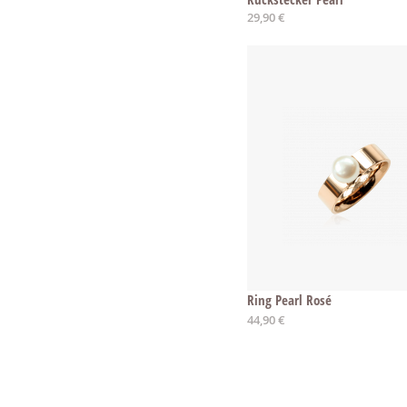
29,90 €
Ring Pearl Rosé
Ab
44,90 €