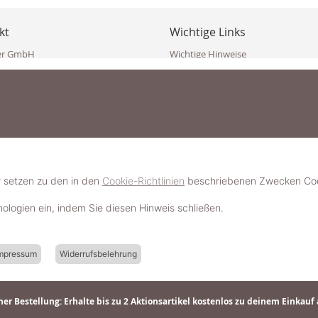
kt
Wichtige Links
er GmbH
Wichtige Hinweise
ppler Str. 10
Häufig gestellte Fragen (FAQ)
erndorf
AGB
ich
Widerrufsbelehrung
Vertrag widerrufen
dekoster.at
Datenschutzerklärung
koster.at
Impressum
Pressecorner
2 109 4280
6 2471
Schmuckerlebnis / Schmuckparty 
 623 47 410 (WhatsApp)
r setzen zu den in den
Cookie-Richtlinien
beschriebenen Zwecken Cook
Schmuck- & Styleguide werden
hnologien ein, indem Sie diesen Hinweis schließen.
mpressum
Widerrufsbelehrung
er Bestellung: Erhalte bis zu 2 Aktionsartikel kostenlos zu deinem Einkauf 