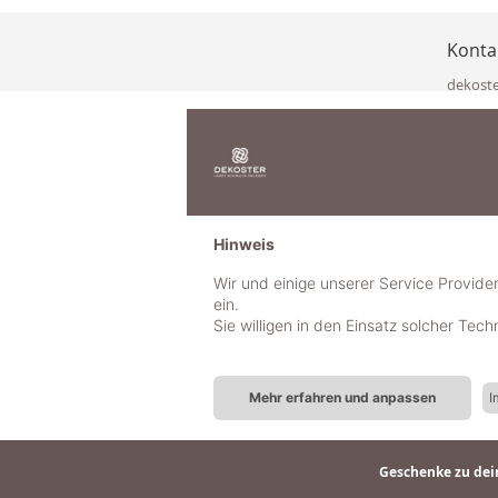
Konta
dekost
Eisenka
9141 Eb
Österre
office@
www.de
+49 322
Hinweis
+43 423
+43 677
Wir und einige unserer Service Provide
ein.
Sie willigen in den Einsatz solcher Tec
Mehr erfahren und anpassen
I
Geschenke zu dein