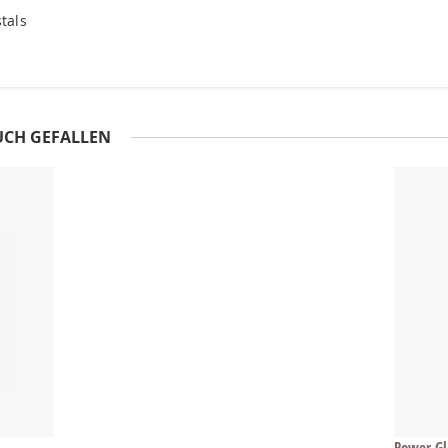
tals
UCH GEFALLEN
Power G