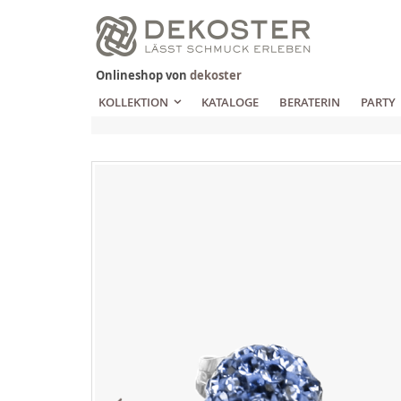
Zum
Inhalt
springen
Onlineshop von
dekoster
KOLLEKTION
KATALOGE
BERATERIN
PARTY
Zum
Ende
der
Bildgalerie
springen