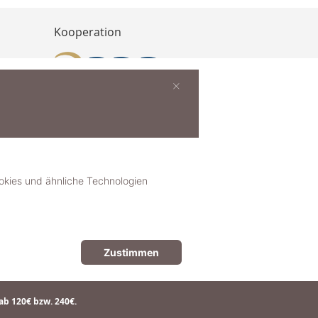
Kooperation
×
buchen
ies und ähnliche Technologien
Zustimmen
© 2018-2025 dekoster GmbH
ab 120€ bzw. 240€.