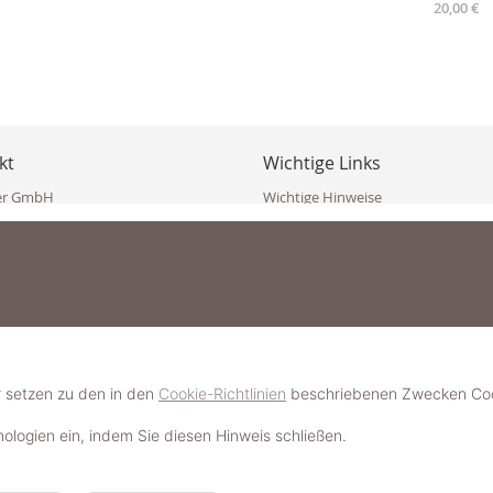
20,00 €
kt
Wichtige Links
er GmbH
Wichtige Hinweise
ppler Str. 10
Häufig gestellte Fragen (FAQ)
erndorf
AGB
ich
Widerrufsbelehrung
Vertrag widerrufen
dekoster.at
Datenschutzerklärung
koster.at
Impressum
Pressecorner
2 109 4280
6 2471
Schmuckerlebnis / Schmuckparty 
 623 47 410 (WhatsApp)
r setzen zu den in den
Cookie-Richtlinien
beschriebenen Zwecken Cook
Schmuck- & Styleguide werden
hnologien ein, indem Sie diesen Hinweis schließen.