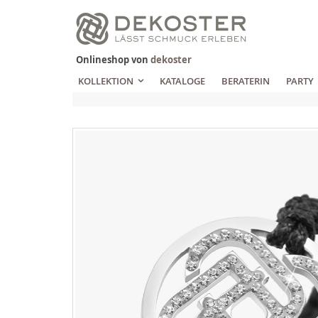
Zum
Inhalt
springen
Onlineshop von
dekoster
KOLLEKTION
KATALOGE
BERATERIN
PARTY
Zum
Ende
der
Bildgalerie
springen