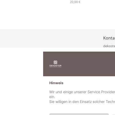
20,00 €
Konta
dekost
Eisenka
9141 Eb
Österre
office@
www.de
+49 322
Hinweis
+43 423
+43 677
Wir und einige unserer Service Provide
ein.
Sie willigen in den Einsatz solcher Tec