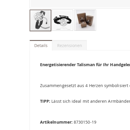
Zum
Anfang
der
Details
Rezensionen
Bildgalerie
springen
Energetisierender Talisman für Ihr Handgel
Zusammengesetzt aus 4 Herzen symbolisiert 
TIPP:
Lässt sich ideal mit anderen Armbände
Artikelnummer:
8730150-19