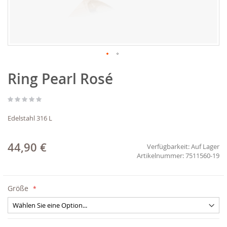
Zum
Ring Pearl Rosé
Anfang
der
Bildgalerie
springen
Edelstahl 316 L
44,90 €
Verfügbarkeit:
Auf Lager
7511560-19
Größe