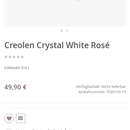
Zum
Creolen Crystal White Rosé
Anfang
der
Bildgalerie
springen
Edelstahl 316 L
49,90 €
Verfügbarkeit:
Nicht lieferbar
7520129-19