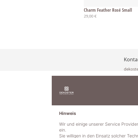
Charm Feather Rosé Small
29,00 €
Konta
dekost
Eisenka
9141 Eb
Österre
office@
www.de
+49 322
Hinweis
+43 423
+43 677
Wir und einige unserer Service Provide
ein.
Sie willigen in den Einsatz solcher Tec