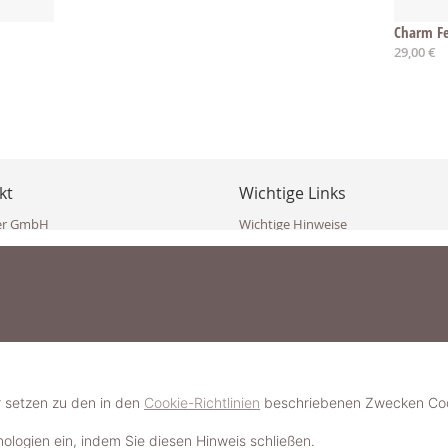
Charm Fe
29,00 €
kt
Wichtige Links
er GmbH
Wichtige Hinweise
ppler Str. 10
Häufig gestellte Fragen (FAQ)
erndorf
AGB
ich
Widerrufsbelehrung
Vertrag widerrufen
dekoster.at
Datenschutzerklärung
koster.at
Impressum
Pressecorner
2 109 4280
6 2471
Schmuckerlebnis / Schmuckparty 
 623 47 410 (WhatsApp)
r setzen zu den in den
Cookie-Richtlinien
beschriebenen Zwecken Cook
Schmuck- & Styleguide werden
hnologien ein, indem Sie diesen Hinweis schließen.