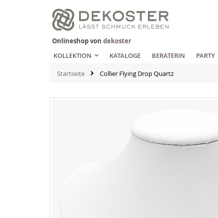
Zum
Inhalt
springen
Onlineshop von
dekoster
KOLLEKTION
KATALOGE
BERATERIN
PARTY
Startseite
Collier Flying Drop Quartz
Zum
Ende
der
Bildgalerie
springen