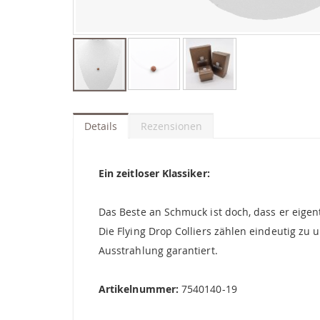
Zum
Anfang
der
Details
Rezensionen
Bildgalerie
springen
Ein zeitloser Klassiker:
Das Beste an Schmuck ist doch, dass er eigent
Die Flying Drop Colliers zählen eindeutig zu
Ausstrahlung garantiert.
Artikelnummer:
7540140-19