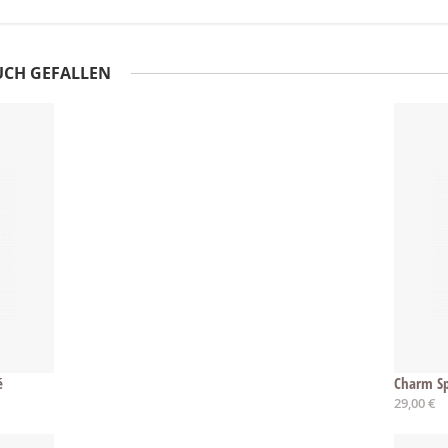
UCH GEFALLEN
é
Charm Sp
29,00 €