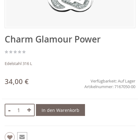
Zum
Charm Glamour Power
Anfang
der
Bildgalerie
springen
Edelstahl 316 L
34,00 €
Verfügbarkeit:
Auf Lager
7167050-00
-
+
In den Warenkorb