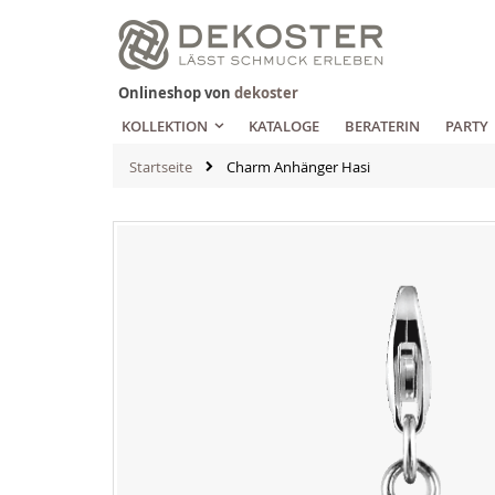
Zum
Inhalt
springen
Onlineshop von
dekoster
KOLLEKTION
KATALOGE
BERATERIN
PARTY
Startseite
Charm Anhänger Hasi
Zum
Ende
der
Bildgalerie
springen