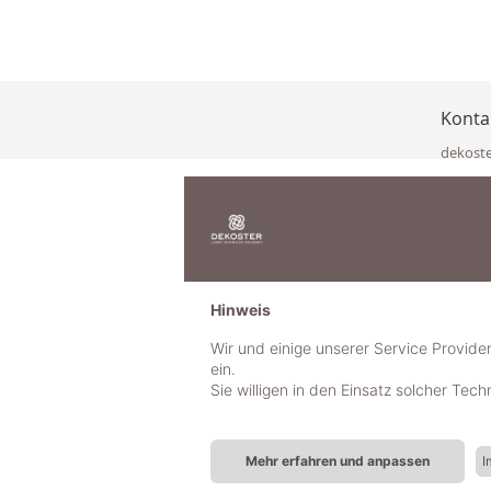
Konta
dekost
Eisenka
9141 Eb
Österre
office@
www.de
+49 322
Hinweis
+43 423
+43 677
Wir und einige unserer Service Provide
ein.
Sie willigen in den Einsatz solcher Tec
Mehr erfahren und anpassen
I