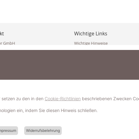
kt
Wichtige Links
er GmbH
Wichtige Hinweise
ppler Str. 10
Häufig gestellte Fragen (FAQ)
erndorf
AGB
ich
Widerrufsbelehrung
Vertrag widerrufen
dekoster.at
Datenschutzerklärung
koster.at
Impressum
Pressecorner
2 109 4280
6 2471
Schmuckerlebnis / Schmuckparty 
 623 47 410 (WhatsApp)
r setzen zu den in den
Cookie-Richtlinien
beschriebenen Zwecken Cook
Schmuck- & Styleguide werden
hnologien ein, indem Sie diesen Hinweis schließen.
mpressum
Widerrufsbelehrung