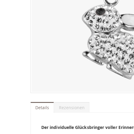
Zum
Anfang
der
Details
Rezensionen
Bildgalerie
springen
Der individuelle Glücksbringer voller Erin