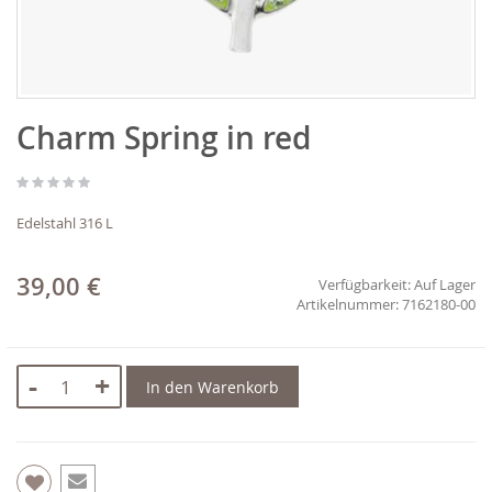
Zum
Charm Spring in red
Anfang
der
Bildgalerie
springen
Edelstahl 316 L
39,00 €
Verfügbarkeit:
Auf Lager
7162180-00
-
+
In den Warenkorb