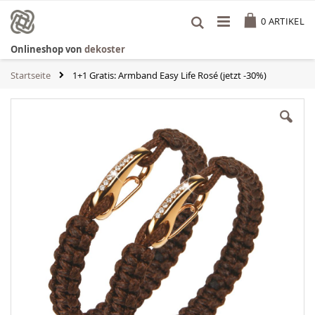
Zum
Cart
Inhalt
0
ARTIKEL
springen
Onlineshop von
dekoster
Startseite
1+1 Gratis: Armband Easy Life Rosé (jetzt -30%)
Zum
Ende
der
Bildgalerie
springen