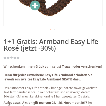
Zum
1+1 Gratis: Armband Easy Life
Anfang
der
Rosé (jetzt -30%)
Bildgalerie
springen
Wir schenken Ihnen Glück zum selbst Tragen oder verschenken!
Denn für jedes erworbene Easy Life Armband erhalten Sie
jeweils ein zweites Easy Life Armband GRATIS daz
u.
Das Aktionsset Easy Life enthält 2 handgeknotete sowie gewachste
Textilarmbänder in braun mit poliertem und rosévergoldetem
Edelstahl-Schmuckkarabiner und je 9 handgesetzten Crystals.
Aufgepasst: Aktion gilt nur von 24. - 26. November 2017 im