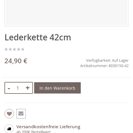
Zum
Lederkette 42cm
Anfang
der
Bildgalerie
springen
24,90 €
Verfügbarkeit:
Auf Lager
8030150-42
-
+
In den Warenkorb
Versandkostenfreie Lieferung
ab 200€ Bestellwert