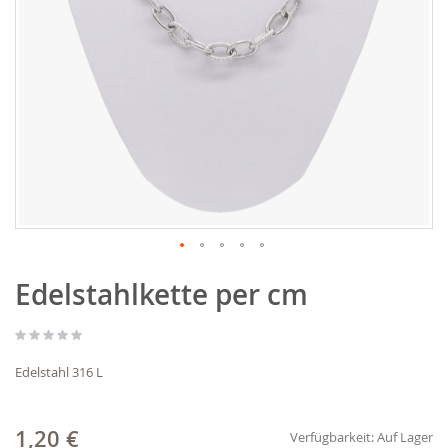
Zum
Edelstahlkette per cm
Anfang
der
Bildgalerie
springen
Edelstahl 316 L
1,20 €
Verfügbarkeit:
Auf Lager