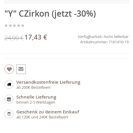
Zum
"Y" CZirkon (jetzt -30%)
Anfang
der
Bildgalerie
springen
17,43 €
Sonderpreis
24,90 €
Verfügbarkeit:
Nicht lieferbar
7161410-19
Versandkostenfreie Lieferung
ab 200€ Bestellwert
Schnelle Lieferung
binnen 2-5 Werktagen
Geschenk zu deinem Einkauf
ab 120€ und 240€ Bestellwert