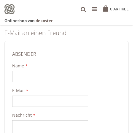
Zum
Cart
Inhalt
0
ARTIKEL
springen
Onlineshop von
dekoster
E-Mail an einen Freund
ABSENDER
Name
E-Mail
Nachricht