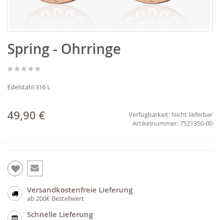
Zum
Spring - Ohrringe
Anfang
der
Bildgalerie
springen
Edelstahl 316 L
49,90 €
Verfügbarkeit:
Nicht lieferbar
7521350-00
Versandkostenfreie Lieferung
ab 200€ Bestellwert
Schnelle Lieferung