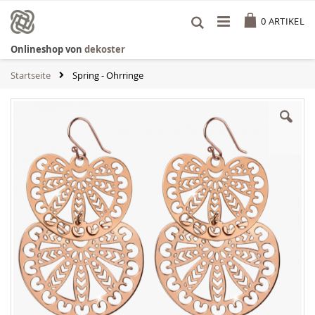
Zum
Cart
Inhalt
0
ARTIKEL
springen
Onlineshop von
dekoster
Startseite
Spring - Ohrringe
Zum
Ende
der
Bildgalerie
springen