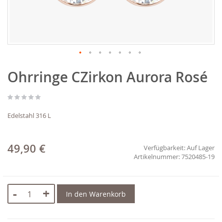
Zum
Ohrringe CZirkon Aurora Rosé
Anfang
der
Bildgalerie
springen
Edelstahl 316 L
49,90 €
Verfügbarkeit:
Auf Lager
7520485-19
-
+
In den Warenkorb