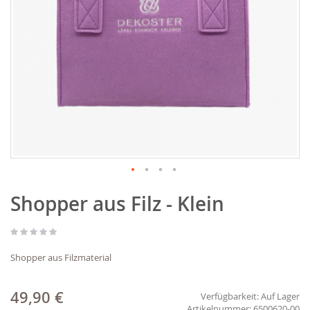
Zum
Shopper aus Filz - Klein
Anfang
der
Bildgalerie
springen
Shopper aus Filzmaterial
49,90 €
Verfügbarkeit:
Auf Lager
6500620-00