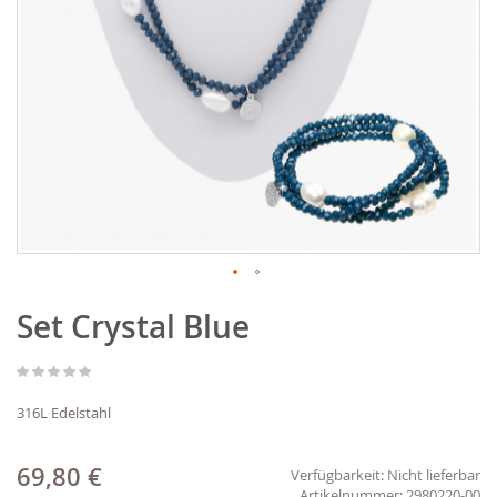
Zum
Set Crystal Blue
Anfang
der
Bildgalerie
springen
316L Edelstahl
69,80 €
Verfügbarkeit:
Nicht lieferbar
2980220-00