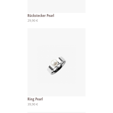
Rückstecker Pearl
29,90 €
Ring Pearl
Ab
39,90 €