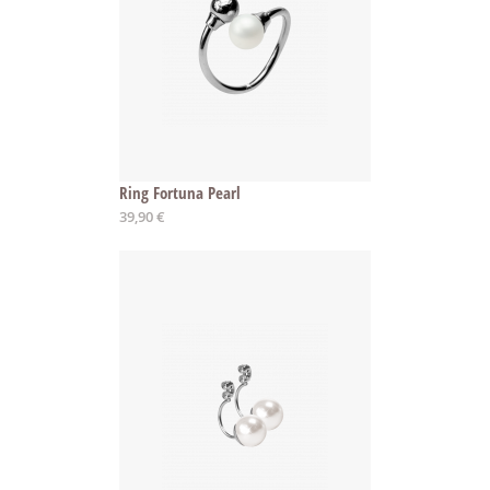
Ring Fortuna Pearl
Ab
39,90 €