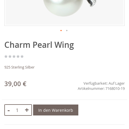
Zum
Charm Pearl Wing
Anfang
der
Bildgalerie
springen
925 Sterling Silber
39,00 €
Verfügbarkeit:
Auf Lager
7168010-19
-
+
In den Warenkorb