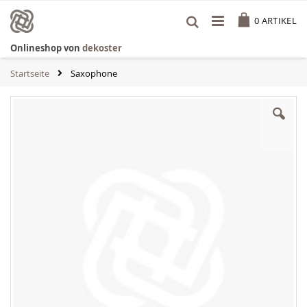
Zum
Cart
Inhalt
0
ARTIKEL
springen
Onlineshop von
dekoster
Startseite
Saxophone
Zum
Ende
der
Bildgalerie
springen