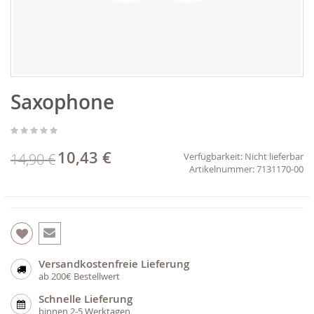
Zum
Saxophone
Anfang
der
Bildgalerie
springen
10,43 €
Sonderpreis
14,90 €
Verfügbarkeit:
Nicht lieferbar
7131170-00
Versandkostenfreie Lieferung
ab 200€ Bestellwert
Schnelle Lieferung
binnen 2-5 Werktagen