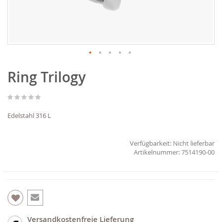
Zum
Ring Trilogy
Anfang
der
Bildgalerie
springen
Edelstahl 316 L
Verfügbarkeit:
Nicht lieferbar
7514190-00
Versandkostenfreie Lieferung