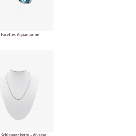
 Facettes Aquamarine
Edelstahl Schlangenkette - diverse Längen