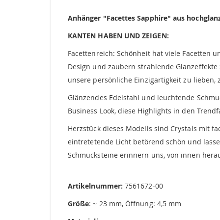
springen
Anhänger "Facettes Sapphire" aus hochglanz
KANTEN HABEN UND ZEIGEN:
Facettenreich: Schönheit hat viele Facetten 
Design und zaubern strahlende Glanzeffekte 
unsere persönliche Einzigartigkeit zu lieben,
Glänzendes Edelstahl und leuchtende Schmuck
Business Look, diese Highlights in den Trendf
Herzstück dieses Modells sind Crystals mit fac
eintretetende Licht betörend schön und lass
Schmucksteine erinnern uns, von innen herau
Artikelnummer:
7561672-00
Größe
: ~ 23 mm, Öffnung: 4,5 mm