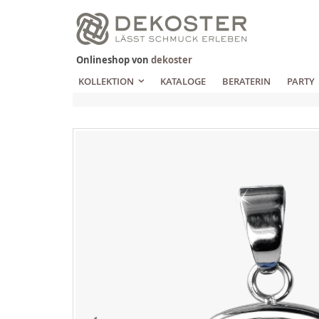
Zum
Inhalt
springen
Onlineshop von
dekoster
KOLLEKTION
KATALOGE
BERATERIN
PARTY
Zum
Ende
der
Bildgalerie
springen