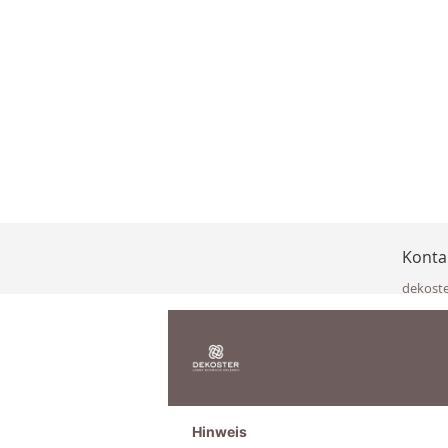
Konta
dekost
Eisenka
9141 Eb
Österre
office@
www.de
+49 322
Hinweis
+43 423