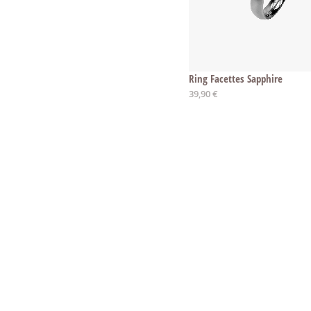
Ring Facettes Sapphire
Ab
39,90 €