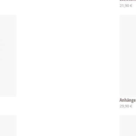
Ab
21,90 €
Anhänger
29,90 €