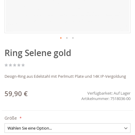
Zum
Ring Selene gold
Anfang
der
Bildgalerie
springen
Design-Ring aus Edelstahl mit Perlmutt Plate und 14K IP-Vergoldung
59,90 €
Verfügbarkeit:
Auf Lager
7518036-00
Größe