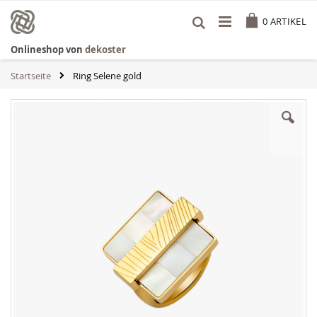
Zum
Cart
Inhalt
0
ARTIKEL
springen
Onlineshop von
dekoster
Startseite
Ring Selene gold
Zum
Ende
der
Bildgalerie
springen