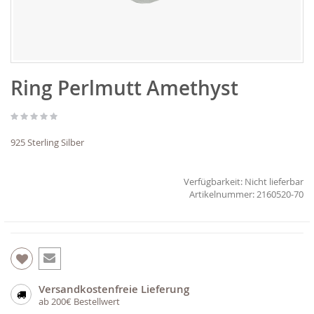
Zum
Ring Perlmutt Amethyst
Anfang
der
Bildgalerie
springen
925 Sterling Silber
Verfügbarkeit:
Nicht lieferbar
2160520-70
Versandkostenfreie Lieferung
ab 200€ Bestellwert