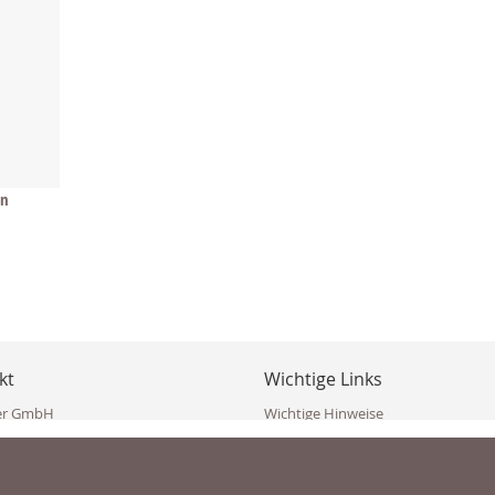
on
kt
Wichtige Links
er GmbH
Wichtige Hinweise
ppler Str. 10
Häufig gestellte Fragen (FAQ)
erndorf
AGB
ich
Widerrufsbelehrung