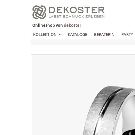
Zum
Inhalt
springen
Onlineshop von
dekoster
KOLLEKTION
KATALOGE
BERATERIN
PARTY
Zum
Ende
der
Bildgalerie
springen