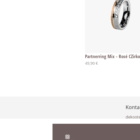
Partnerring Mix - Rosé CZirk
49,90 €
Konta
dekost
Eisenka
9141 Eb
Österre