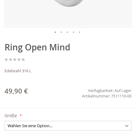
Zum
Ring Open Mind
Anfang
der
Bildgalerie
springen
Edelstahl 316 L
49,90 €
Verfügbarkeit:
Auf Lager
7511110-00
Größe