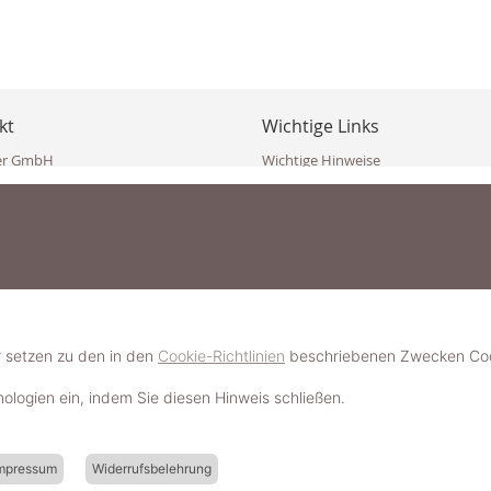
kt
Wichtige Links
er GmbH
Wichtige Hinweise
ppler Str. 10
Häufig gestellte Fragen (FAQ)
erndorf
AGB
ich
Widerrufsbelehrung
Vertrag widerrufen
dekoster.at
Datenschutzerklärung
koster.at
Impressum
Pressecorner
2 109 4280
6 2471
Schmuckerlebnis / Schmuckparty 
 623 47 410 (WhatsApp)
r setzen zu den in den
Cookie-Richtlinien
beschriebenen Zwecken Cook
Schmuck- & Styleguide werden
hnologien ein, indem Sie diesen Hinweis schließen.
mpressum
Widerrufsbelehrung