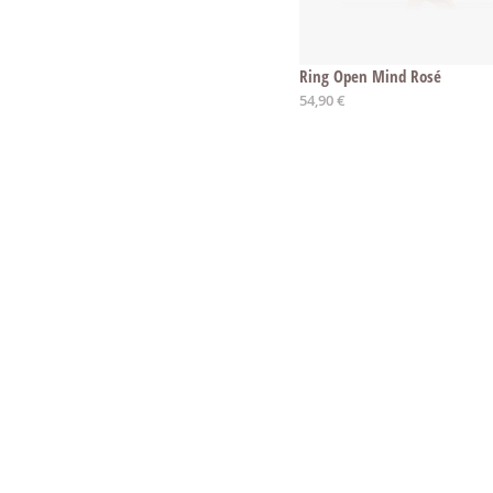
Ring Open Mind Rosé
Ab
54,90 €