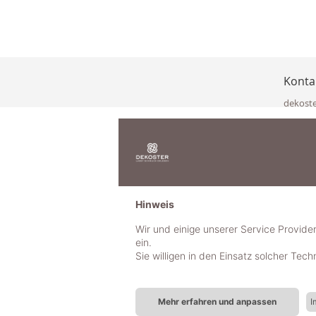
Konta
dekost
Eisenka
9141 Eb
Österre
office@
www.de
+49 322
Hinweis
+43 423
+43 677
Wir und einige unserer Service Provide
ein.
Sie willigen in den Einsatz solcher Tec
Mehr erfahren und anpassen
I