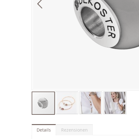
Zum
Anfang
der
Details
Rezensionen
Bildgalerie