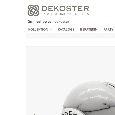
Zum
Inhalt
springen
Onlineshop von
dekoster
KOLLEKTION
KATALOGE
BERATERIN
PARTY
Zum
Ende
der
Bildgalerie
springen