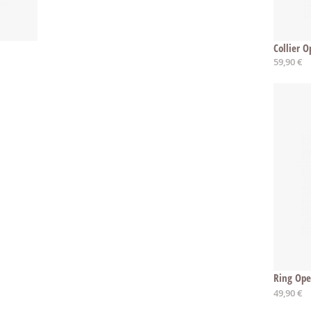
Collier 
59,90 €
Ring Op
Ab
49,90 €