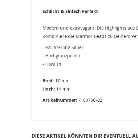
springen
Schlicht & Einfach Perfekt
Modern und extravagant: Die Highlights aus Ed
Kombiniere die Marmor Beads zu Deinem Pend
- 925 Sterling Silber
- Hochglanzpoliert
- Howlith
Breit:
10 mm
Hoch:
14 mm
Artikelnummer:
7180760-02
DIESE ARTIKEL KÖNNTEN DIR EVENTUELL A