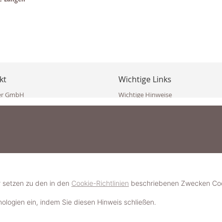
kt
Wichtige Links
er GmbH
Wichtige Hinweise
ppler Str. 10
Häufig gestellte Fragen (FAQ)
erndorf
AGB
ich
Widerrufsbelehrung
Vertrag widerrufen
dekoster.at
Datenschutzerklärung
koster.at
Impressum
Pressecorner
2 109 4280
6 2471
Schmuckerlebnis / Schmuckparty 
 623 47 410 (WhatsApp)
r setzen zu den in den
Cookie-Richtlinien
beschriebenen Zwecken Cook
Schmuck- & Styleguide werden
hnologien ein, indem Sie diesen Hinweis schließen.