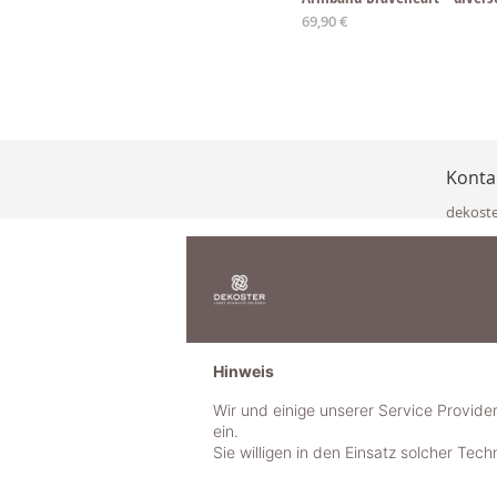
69,90 €
Konta
dekost
Eisenka
9141 Eb
Österre
office@
www.de
+49 322
Hinweis
+43 423
+43 677
Wir und einige unserer Service Provide
ein.
Sie willigen in den Einsatz solcher Tec