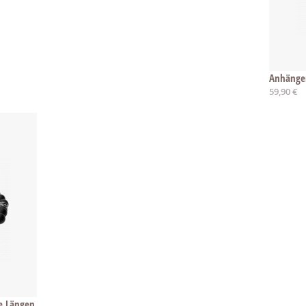
Anhänge
59,90 €
e Längen