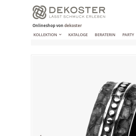
Zum
Inhalt
springen
Onlineshop von
dekoster
KOLLEKTION
KATALOGE
BERATERIN
PARTY
Zum
Ende
der
Bildgalerie
springen