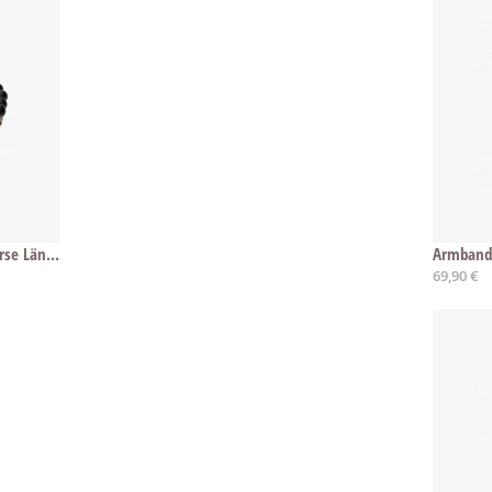
Armband Eat Pray Love - diverse Längen
Armband 
69,90 €