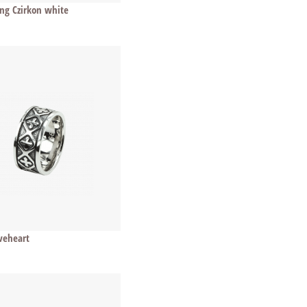
ing Czirkon white
veheart