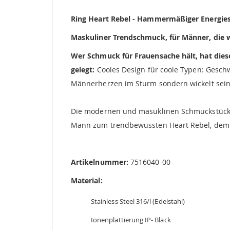
springen
Ring Heart Rebel - Hammermäßiger Energi
Maskuliner Trendschmuck, für Männer, die w
Wer Schmuck für Frauensache hält, hat dies
gelegt:
Cooles Design für coole Typen: Gesch
Männerherzen im Sturm sondern wickelt seine
Die modernen und masuklinen Schmuckstücke de
Mann zum trendbewussten Heart Rebel, dem w
Artikelnummer:
7516040-00
Material:
Stainless Steel 316/l (Edelstahl)
Ionenplattierung IP- Black