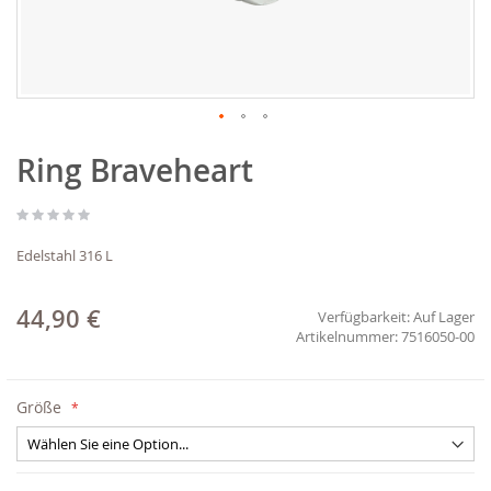
Zum
Ring Braveheart
Anfang
der
Bildgalerie
springen
Edelstahl 316 L
44,90 €
Verfügbarkeit:
Auf Lager
7516050-00
Größe