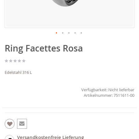
Zum
Ring Facettes Rosa
Anfang
der
Bildgalerie
springen
Edelstahl 316 L
Verfügbarkeit:
Nicht lieferbar
7511611-00
Versandkostenfreie Lieferung