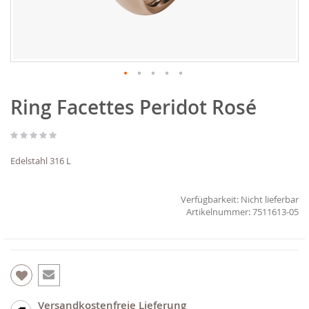
Zum
Ring Facettes Peridot Rosé
Anfang
der
Bildgalerie
springen
Edelstahl 316 L
Verfügbarkeit:
Nicht lieferbar
7511613-05
Versandkostenfreie Lieferung