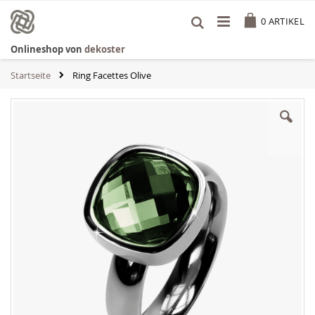
Zum
Cart
Inhalt
0
ARTIKEL
springen
Onlineshop von
dekoster
Startseite
Ring Facettes Olive
Zum
Ende
der
Bildgalerie
springen