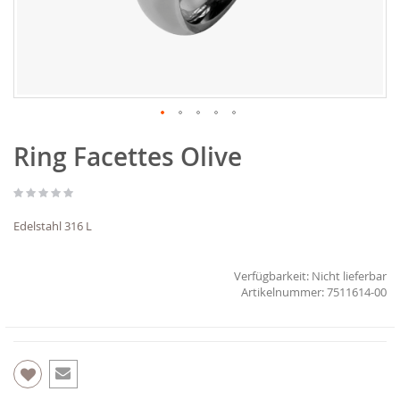
Zum
Ring Facettes Olive
Anfang
der
Bildgalerie
springen
Edelstahl 316 L
Verfügbarkeit:
Nicht lieferbar
7511614-00