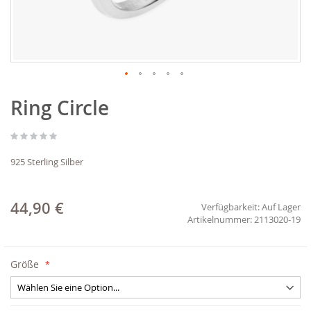
Zum
Ring Circle
Anfang
der
Bildgalerie
springen
925 Sterling Silber
44,90 €
Verfügbarkeit:
Auf Lager
2113020-19
Größe