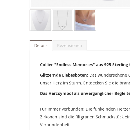
Zum
Anfang
der
Details
Rezensionen
Bildgalerie
springen
Collier "Endless Memories" aus 925 Sterling 
Glitzernde Liebesboten:
Das wunderschöne Col
unser Herz im Sturm. Entdecken Sie die bran
Das Herzsymbol als unvergänglicher Begleit
Für immer verbunden: Die funkelnden Herzen 
Zirkonen sind die filigranen Schmuckstück ei
Verbundenheit.