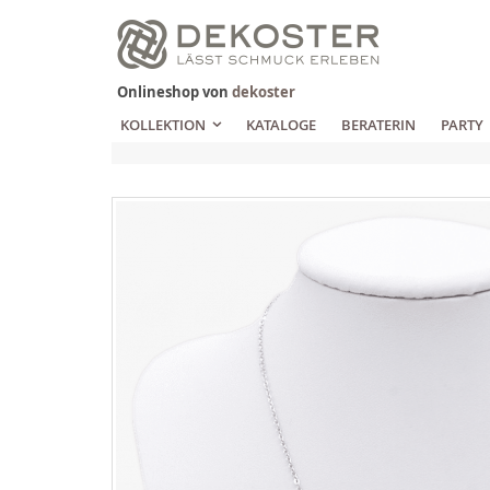
Zum
Inhalt
springen
Onlineshop von
dekoster
KOLLEKTION
KATALOGE
BERATERIN
PARTY
Zum
Ende
der
Bildgalerie
springen