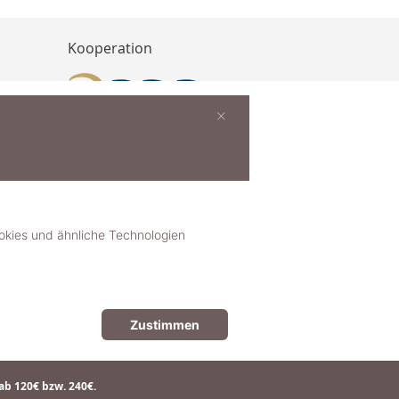
Kooperation
×
buchen
ies und ähnliche Technologien
Zustimmen
© 2018-2025 dekoster GmbH
ab 120€ bzw. 240€.