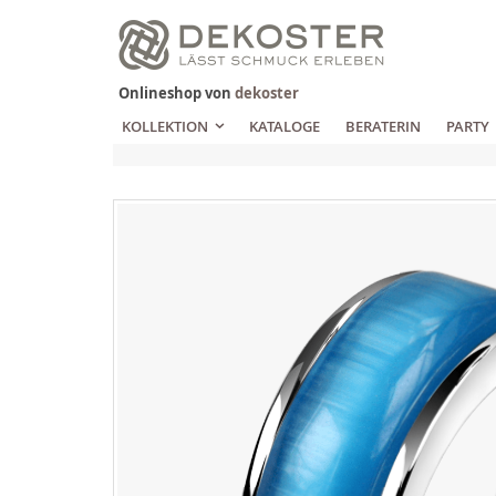
Zum
Inhalt
springen
Onlineshop von
dekoster
KOLLEKTION
KATALOGE
BERATERIN
PARTY
Zum
Ende
der
Bildgalerie
springen