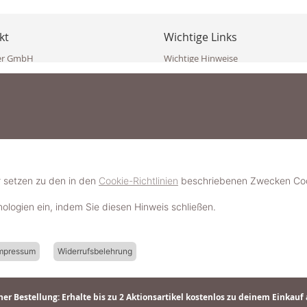
kt
Wichtige Links
er GmbH
Wichtige Hinweise
ppler Str. 10
Häufig gestellte Fragen (FAQ)
erndorf
AGB
ich
Widerrufsbelehrung
Vertrag widerrufen
dekoster.at
Datenschutzerklärung
koster.at
Impressum
Pressecorner
2 109 4280
6 2471
Schmuckerlebnis / Schmuckparty 
 623 47 410 (WhatsApp)
r setzen zu den in den
Cookie-Richtlinien
beschriebenen Zwecken Cook
Schmuck- & Styleguide werden
hnologien ein, indem Sie diesen Hinweis schließen.
mpressum
Widerrufsbelehrung
er Bestellung: Erhalte bis zu 2 Aktionsartikel kostenlos zu deinem Einkauf 