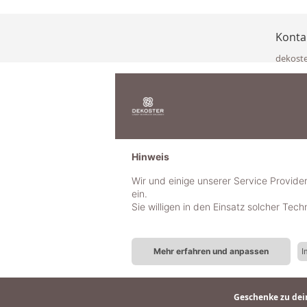
Konta
dekost
Eisenka
9141 Eb
Österre
office@
www.de
+49 322
Hinweis
+43 423
+43 677
Wir und einige unserer Service Provide
ein.
Sie willigen in den Einsatz solcher Tec
Mehr erfahren und anpassen
I
Geschenke zu dein