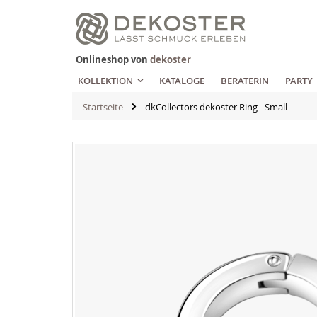
Zum
Inhalt
springen
Onlineshop von
dekoster
KOLLEKTION
KATALOGE
BERATERIN
PARTY
Startseite
dkCollectors dekoster Ring - Small
Zum
Ende
der
Bildgalerie
springen