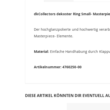
Bildgalerie
springen
dkCollectors dekoster Ring Small- Masterpie
Der hochglanzpolierte und hochwertig verarbe
Masterpiece- Elemente.
Material:
Einfache Handhabung durch Klappve
Artikelnummer: 4760250-00
DIESE ARTIKEL KÖNNTEN DIR EVENTUELL A