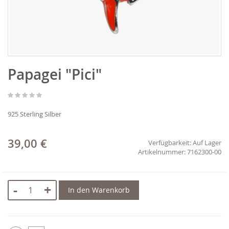
Zum
Papagei "Pici"
Anfang
der
Bildgalerie
springen
925 Sterling Silber
39,00 €
Verfügbarkeit:
Auf Lager
7162300-00
-
+
In den Warenkorb