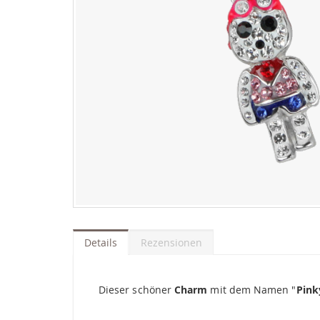
Zum
Anfang
der
Details
Rezensionen
Bildgalerie
springen
Dieser schöner
Charm
mit dem Namen "
Pink