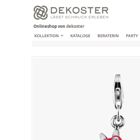
Zum
Inhalt
springen
Onlineshop von
dekoster
KOLLEKTION
KATALOGE
BERATERIN
PARTY
Zum
Ende
der
Bildgalerie
springen