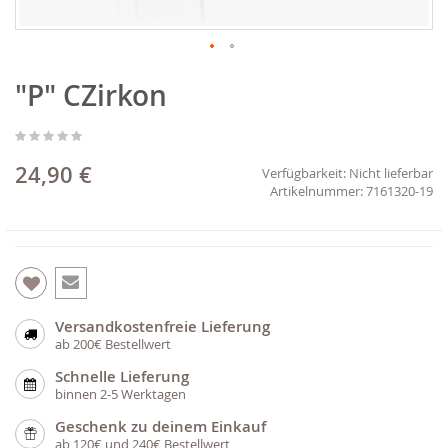
Zum
"P" CZirkon
Anfang
der
Bildgalerie
springen
24,90 €
Verfügbarkeit:
Nicht lieferbar
7161320-19
Versandkostenfreie Lieferung
ab 200€ Bestellwert
Schnelle Lieferung
binnen 2-5 Werktagen
Geschenk zu deinem Einkauf
ab 120€ und 240€ Bestellwert