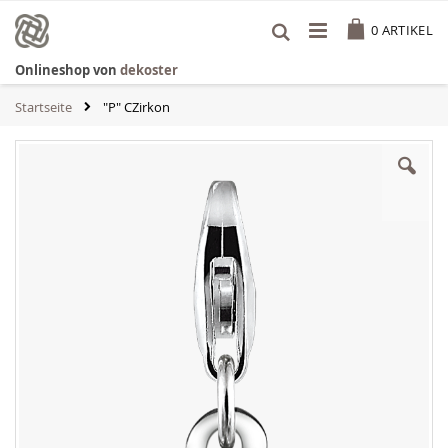
Zum
Cart
Inhalt
0
ARTIKEL
springen
Onlineshop von
dekoster
Startseite
"P" CZirkon
Zum
Ende
der
Bildgalerie
springen