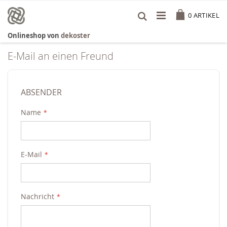
Zum
Cart
Inhalt
0
ARTIKEL
springen
Onlineshop von
dekoster
E-Mail an einen Freund
ABSENDER
Name
E-Mail
Nachricht