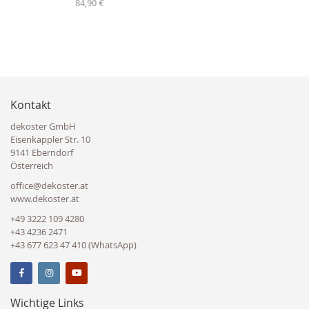
Ab
84,90 €
Kontakt
dekoster GmbH
Eisenkappler Str. 10
9141 Eberndorf
Österreich
office@dekoster.at
www.dekoster.at
+49 3222 109 4280
+43 4236 2471
+43 677 623 47 410 (WhatsApp)
Wichtige Links