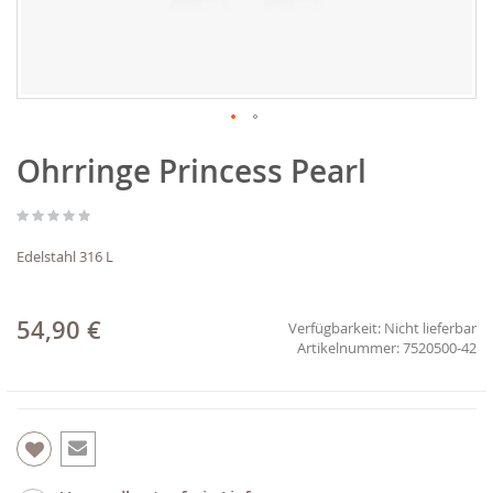
Zum
Ohrringe Princess Pearl
Anfang
der
Bildgalerie
springen
Edelstahl 316 L
54,90 €
Verfügbarkeit:
Nicht lieferbar
7520500-42