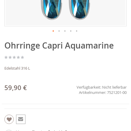
Zum
Ohrringe Capri Aquamarine
Anfang
der
Bildgalerie
springen
Edelstahl 316 L
59,90 €
Verfügbarkeit:
Nicht lieferbar
7521201-00