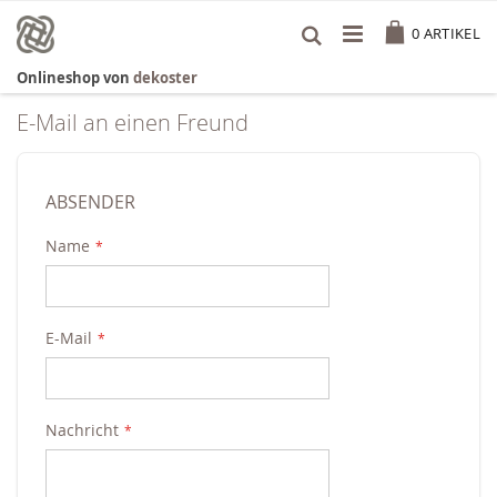
Zum
Cart
Inhalt
0
ARTIKEL
springen
Onlineshop von
dekoster
E-Mail an einen Freund
ABSENDER
Name
E-Mail
Nachricht