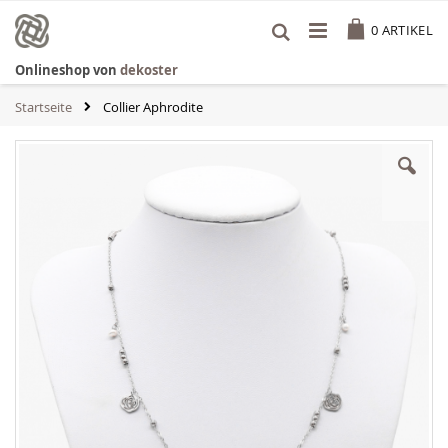
Zum
Cart
Inhalt
0
ARTIKEL
springen
Onlineshop von
dekoster
Startseite
Collier Aphrodite
Zum
Ende
der
Bildgalerie
springen