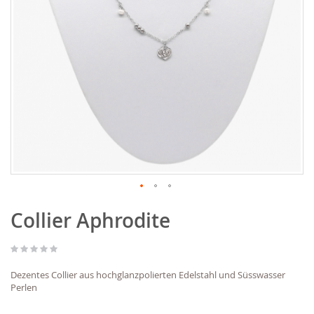
Zum
Collier Aphrodite
Anfang
der
Bildgalerie
springen
Dezentes Collier aus hochglanzpolierten Edelstahl und Süsswasser
Perlen